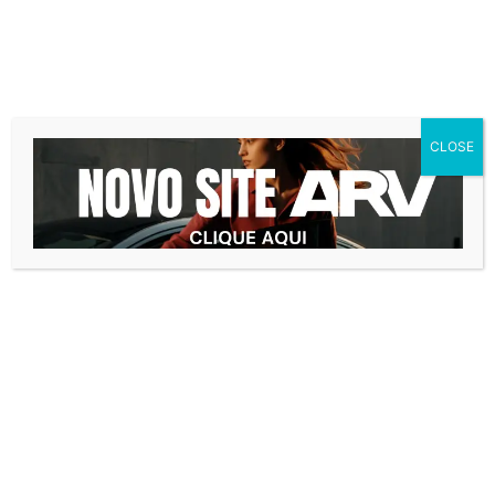
visão de futuro hoje estão fazendo a
diferença. Garantir a qualidade de vida da
sua família ou a tranquilidade e a segurança
para seu comércio é a prioridade de muitos
brasileiros à espera de um futuro melhor para
CLOSE
todos.
Via
G1
coronavírus
covid
19
planejamento urbano
Compartilhe este post