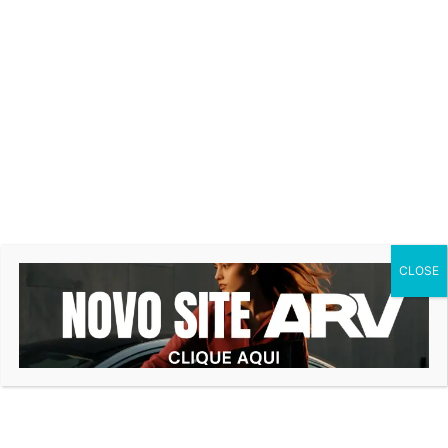
Barra
1.677
1.704
-1,6
Bonita
Macieira
1.775
1.784
-0,5
Marema
1.797
1.846
2,7
Fonte: IBGE
Gomes destaca também a cidade
CLOSE
de Araquari, que teve o maior crescimento
de Santa Catarina, chegando a 3,9% de
aumento, três vezes a média do estado. “Lá,
a instalação de empresas do ramo logístico,
montadoras de automóveis e a proximidade
da maior cidade do estado, Joinville, e dos
portos de São Francisco do Sul, Navegantes