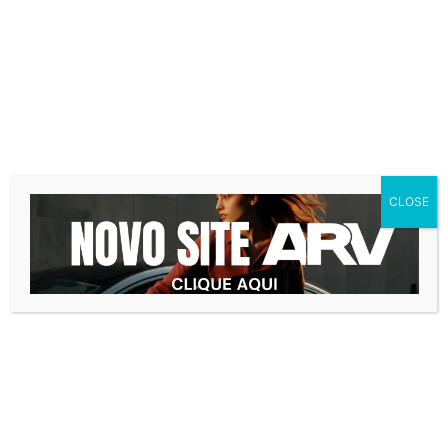
mais nesse período. A realização das
negociações, o envio de documentação e a
assinatura de contrato de forma online,
também pode ser uma resposta positiva ao
cenário atual.
É claro que comprar um apartamento não é
tão simples como comprar uma roupa, mas
pode ser mais descomplicado do que
CLOSE
parece. Nesse momento, com as pessoas
em casa, é comum observar que elas
gastem mais tempo procurando novas
possibilidades de negócios.
Não queremos aqui ficar presos em uma
bolha de otimismo, que ignora uma possível
crise no setor imobiliário. Sabemos que o
aquecimento que estávamos vivenciando