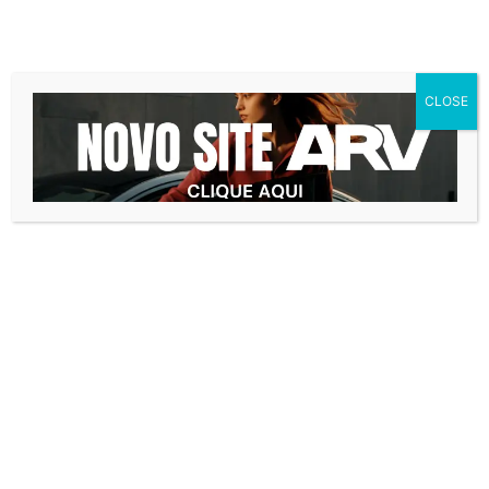
de aberturas ou substituição de
acabamentos, por exemplo, todos os custos
envolvidos na obra devem ser incluídos.
CLOSE
Além disso, considere o que você precisou
desembolsar para manter o imóvel desde a
data da compra até a entrega ao novo dono.
Aqui devem ser somados custos de
condomínio e outros, como luz (caso esteja
ligada) e IPTU.
Agora que você já sabe calcular o retorno
sobre investimento em imóveis, que tal
encontrar o seu próximo empreendimento
para investir com a ARV? Conheça todas as
nossas oportunidades
clicando aqui
.
investimento
investir em
imóveis
retorno imóveis
retorno
sobre investimento
ROI