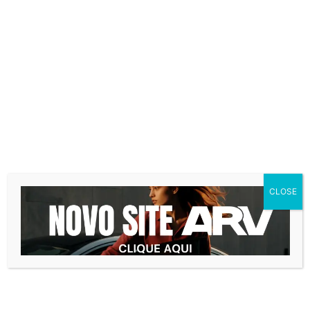
“As instituições financeiras já estão
praticando taxas bem menores do que TR
mais 12%. As condições de mercado hoje
não sugerem que [a taxa] suba”, disse.
Antes da decisão, parte dos recursos da
poupança era direcionada pelos bancos a
aplicações financeiras derivadas de crédito
imobiliário, como LCI (Letra de Crédito
Imobiliário) e CRI (Certificado de Crédito
Imobiliário).
CLOSE
Agora, tudo se transformará em crédito
imobiliário propriamente dito. “Essa é a
medida que vai liberar mais recursos para o
setor imobiliário”, afirmou José Carlos
Martins, presidente da CBIC (Câmara
Brasileira da Indústria da Construção).