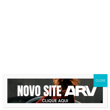
forma escalonada. Dessa forma, os prazos
para implementação foram divididos em três
etapas, tendo adaptação do mercado e do
setor público.
Começando em janeiro de 2021, a exigência
de BIM se dará na elaboração de modelos
para a arquitetura e engenharia. Englobando
as disciplinas de estrutura, hidráulica, AVAC
e elétrica na detecção de interferências,
extração de quantitativos e geração de
documentação gráfica a partir desses
modelos.
CLOSE
Posteriormente, a partir de janeiro de 2024
os modelos deverão contemplar algumas
etapas que envolvem a obra. Tais como,
planejamento da execução da obra,